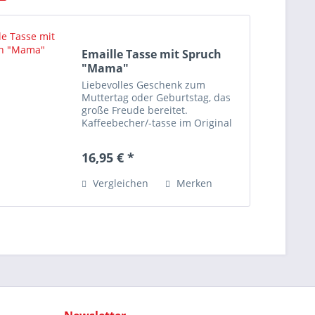
Emaille Tasse mit Spruch
"Mama"
Liebevolles Geschenk zum
Muttertag oder Geburtstag, das
große Freude bereitet.
Kaffeebecher/-tasse im Original
Tassenliebe® Design - "Made in
Germany" by OS Manufaktur
16,95 € *
GmbH Die Tasse mit dem Spruch
“Mama” ist das ideale Geschenk
Vergleichen
Merken
für die...